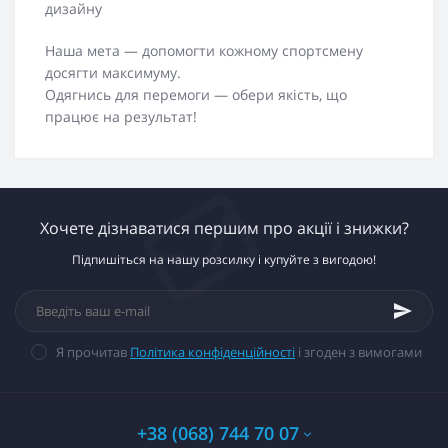
дизайну
Наша мета — допомогти кожному спортсмену
досягти максимуму.
Одягнись для перемоги — обери якість, що
працює на результат!
Хочете дізнаватися першим про акції і знижки?
Підпишіться на нашу розсилку і купуйте з вигодою!
Я прочитав
Політика конфіденційності
і згоден з вимогами
+38 (068) 744 70 07